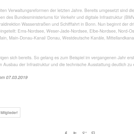
ten Verwaltungsreformen der letzten Jahre. Bereits umgesetzt sind di
 des Bundesministeriums für Verkehr und digitale Infrastruktur (BM
aldirektion Wasserstraßen und Schifffahrt in Bonn. Nun beginnt der dri
 eingeteilt: Ems-Nordsee, Weser-Jade-Nordsee, Elbe-Nordsee, Nord-Ost
Main, Main-Donau-Kanal/ Donau, Westdeutsche Kanäle, Mittellandkanal
gen sich bereits. So gelang es zum Beispiel im vergangenen Jahr erstm
en Ausbau der Infrastruktur und die technische Ausstattung deutlich zu
vom 07.03.2019
Mitglieder!