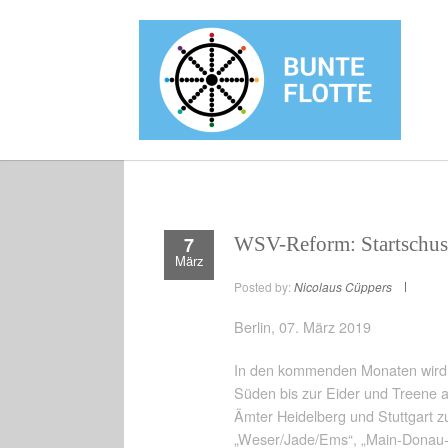
7
WSV-Reform: Startschus
März
Posted by:
Nicolaus Cüppers
Berlin, 07. März 2019
In den kommenden Monaten wird 
Süden bis zur Eider und Treene 
Ämter Heidelberg und Stuttgart 
„Weser/Jade/Ems“, „Main-Donau-